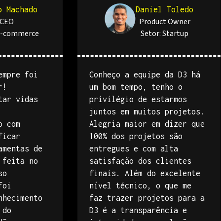
o Machado
Daniel Toledo
CEO
Product Owner
-commerce
Setor:
Startup
empre foi
Conheço a equipe da D3 há
r!
um bom tempo, tenho o
tar vidas
privilégio de estarmos
juntos em muitos projetos.
o com
Alegria maior em dizer que
ficar
100% dos projetos são
amentas de
entregues e com alta
 feita no
satisfação dos clientes
so
finais. Além do excelente
foi
nível técnico, o que me
nhecimento
faz trazer projetos para a
 do
D3 é a transparência e