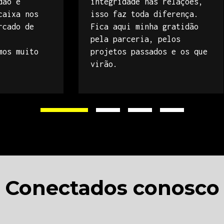
dão e
integridade nas relações,
caixa nos
isso faz toda diferença.
rcado de
Fica aqui minha gratidão
pela parceria, pelos
mos muito
projetos passados e os que
virão.
Conectados conosco