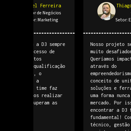
Rafael Ferreira
Thiag
Diretor de Negócios
Setor:
Marketing
Setor:
E
 parceria com a D3 sempre
Nosso projeto s
esultou no sucesso de
muito desafiado
odos os projetos
Queríamos impac
ealizados. A qualificação
através do
os envolvidos, o
empreendedorism
onhecimento e a
conceito de uni
xperiência do time faz
soluções e ferr
om que possamos realizar
uma forma nunca
ntregas que superam as
mercado. Por is
xpectativas.
encontrar a D3 
fundamental! Co
técnico, gestão