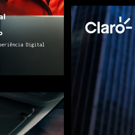
al
P
periência Digital